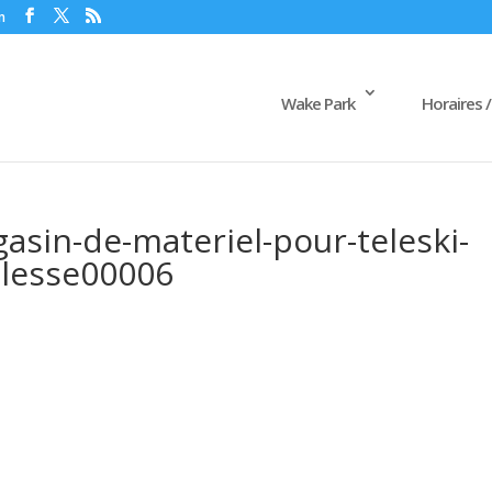
m
Wake Park
Horaires /
sin-de-materiel-pour-teleski-
plesse00006