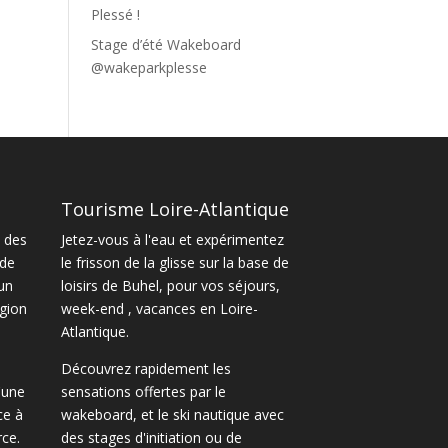
Plessé !
Stage d’été Wakeboard
@wakeparkplesse
Tourisme Loire-Atlantique
 des
Jetez-vous à l'eau et expérimentez
 de
le frisson de la glisse sur la base de
un
loisirs de Buhel, pour vos séjours,
gion
week-end , vacances en Loire-
Atlantique.
Découvrez rapidement les
'une
sensations offertes par le
ce à
wakeboard
, et le
ski nautique
avec
ce.
des
stages d'initiation ou de