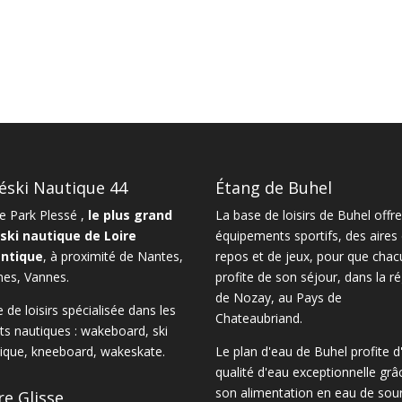
éski Nautique 44
Étang de Buhel
 Park Plessé ,
le plus grand
La
base de loisirs de Buhel
offre
ski nautique de Loire
équipements sportifs, des aires
antique
, à proximité de
Nantes
,
repos et de jeux, pour que chac
nes
,
Vannes
.
profite de son séjour, dans la
ré
de Nozay
, au Pays de
 de loisirs spécialisée dans les
Chateaubriand.
ts nautiques :
wakeboard
,
ski
ique
,
kneeboard
,
wakeskate.
Le
plan d'eau de Buhel
profite d
qualité d'eau exceptionnelle grâ
son alimentation en eau de sour
re Glisse