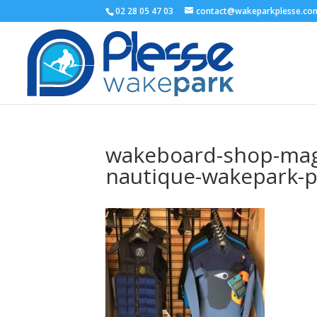
02 28 05 47 03
contact@wakeparkplesse.co
wakeboard-shop-maga
nautique-wakepark-