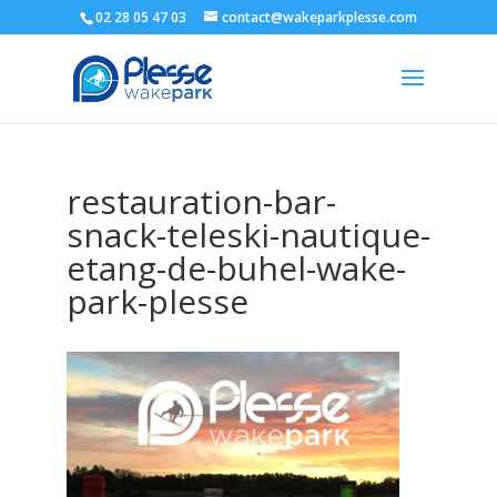
02 28 05 47 03
contact@wakeparkplesse.com
restauration-bar-
snack-teleski-nautique-
etang-de-buhel-wake-
park-plesse