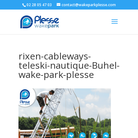
02 28 05 47 03
contact@wakeparkplesse.com
rixen-cableways-
teleski-nautique-Buhel-
wake-park-plesse