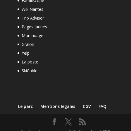
Familiscope
Wik Nantes
Trip Advisor
Pages Jaunes
Mon nuage
Gralon
Yelp
La poste
SkiCable
Le parc
Mentions légales
CGV
FAQ