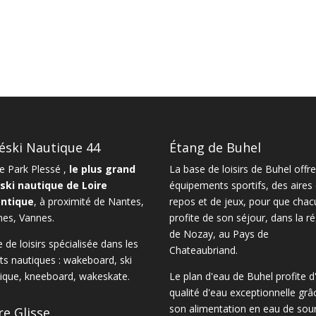
éski Nautique 44
Étang de Buhel
 Park Plessé ,
le plus grand
La
base de loisirs de Buhel
offre
ski nautique de Loire
équipements sportifs, des aires
antique
, à proximité de
Nantes
,
repos et de jeux, pour que chac
nes
,
Vannes
.
profite de son séjour, dans la
ré
de Nozay
, au Pays de
 de loisirs spécialisée dans les
Chateaubriand.
ts nautiques :
wakeboard
,
ski
ique
,
kneeboard
,
wakeskate.
Le
plan d'eau de Buhel
profite d
qualité d'eau exceptionnelle grâ
son alimentation en eau de sour
re Glisse