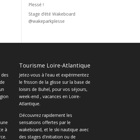
Plessé !
Stage d’été Wakeboard
@wakeparkplesse
Tourisme Loire-Atlantique
 des
Jetez-vous à l'eau et expérimentez
 de
le frisson de la glisse sur la base de
un
loisirs de Buhel, pour vos séjours,
gion
week-end , vacances en Loire-
Atlantique.
Découvrez rapidement les
'une
sensations offertes par le
ce à
wakeboard
, et le
ski nautique
avec
ce.
des
stages d'initiation ou de