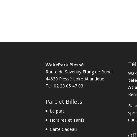
Tél
WakePark Plessé
Route de Savenay Etang de Buhel
Wake
44630
Plessé
Loire Atlantique
télé
Tel.
02 28 05 47 03
Atl
Ren
Parc et Billets
Base
Le parc
spor
naut
Horaires et Tarifs
Carte Cadeau
Off