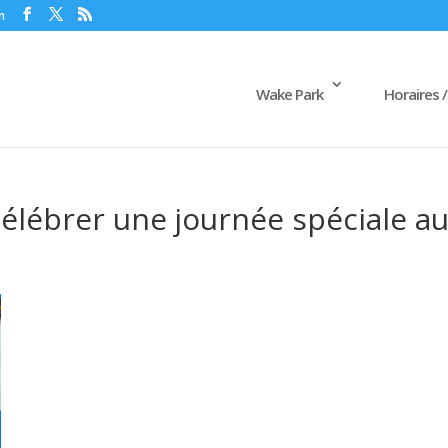
m
Wake Park
Horaires /
célébrer une journée spéciale a