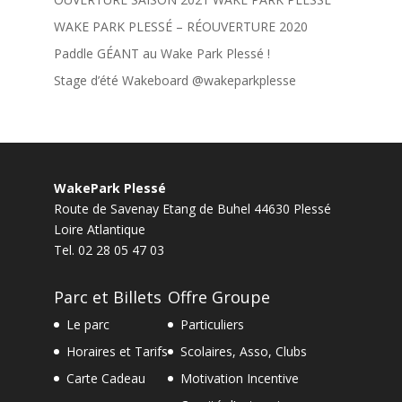
WAKE PARK PLESSÉ – RÉOUVERTURE 2020
Paddle GÉANT au Wake Park Plessé !
Stage d’été Wakeboard @wakeparkplesse
WakePark Plessé
Route de Savenay Etang de Buhel
44630
Plessé
Loire Atlantique
Tel.
02 28 05 47 03
Parc et Billets
Offre Groupe
Le parc
Particuliers
Horaires et Tarifs
Scolaires, Asso, Clubs
Carte Cadeau
Motivation Incentive