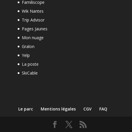
Familiscope
Wik Nantes
Trip Advisor
Pages Jaunes
Mon nuage
Gralon
Yelp
La poste
SkiCable
Le parc
Mentions légales
CGV
FAQ