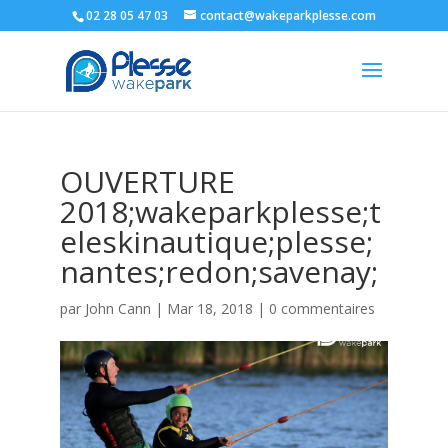
02 28 05 47 03
contact@wakeparkplesse.com
OUVERTURE
2018;wakeparkplesse;t
eleskinautique;plesse;
nantes;redon;savenay;
par
John Cann
|
Mar 18, 2018
|
0 commentaires