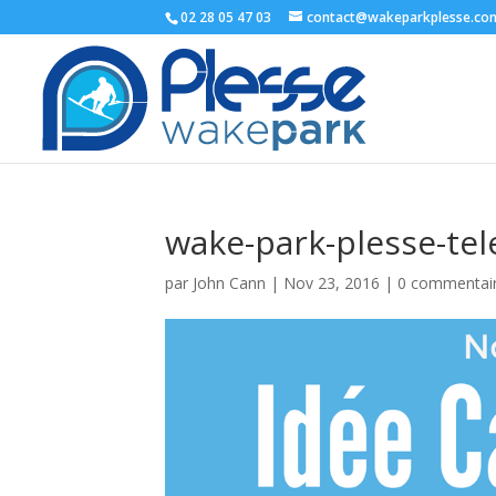
02 28 05 47 03
contact@wakeparkplesse.co
wake-park-plesse-tel
par
John Cann
|
Nov 23, 2016
|
0 commentai