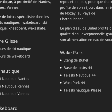
antique
, à proximité de
Nantes
,
repos et de jeux, pour que chac
nes
,
Vannes
.
profite de son séjour, dans la
ré
de Nozay
, au Pays de
 de loisirs spécialisée dans les
Chateaubriand.
ts nautiques :
wakeboard
,
ski
ique
,
kneeboard
,
wakeskate.
Le
plan d'eau de Buhel
profite d
qualité d'eau exceptionnelle grâ
son alimentation en eau de sour
re Glisse
urs de ski nautique
Wake Park
urs de wakeboard
Etang de Buhel
Base de loisirs 44
 nautique
Teleski Nautique 44
i Nautique Nantes
WakePark 44
i Nautique Rennes
Téléski nautique Plessé
i Nautique Vannes
keboard