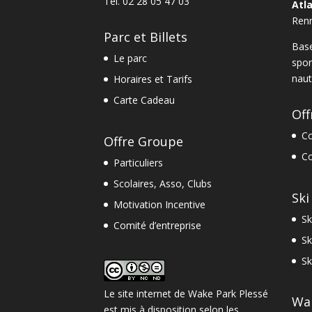
Tel.
02 28 05 47 03
Atl
Ren
Parc et Billets
Base
Le parc
spor
naut
Horaires et Tarifs
Carte Cadeau
Off
Co
Offre Groupe
Co
Particuliers
Scolaires, Asso, Clubs
Ski
Motivation Incentive
Sk
Comité d’entreprise
Sk
Sk
Le site internet
de
Wake Park Plessé
Wa
est mis à disposition selon les