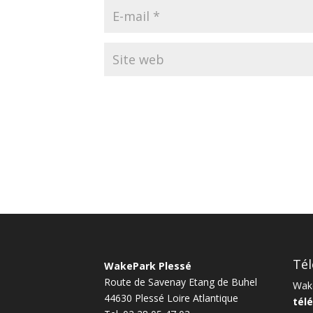
Tél
WakePark Plessé
Route de Savenay Etang de Buhel
Wake
44630
Plessé
Loire Atlantique
télé