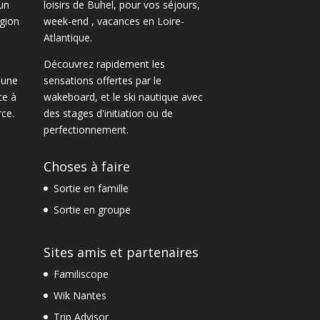
un
loisirs de Buhel, pour vos séjours,
gion
week-end , vacances en Loire-
Atlantique.
Découvrez rapidement les
'une
sensations offertes par le
ce à
wakeboard
, et le
ski nautique
avec
ce.
des
stages d'initiation ou de
perfectionnement
.
Choses à faire
Sortie en famille
Sortie en groupe
Sites amis et partenaires
Familiscope
Wik Nantes
Trip Advisor