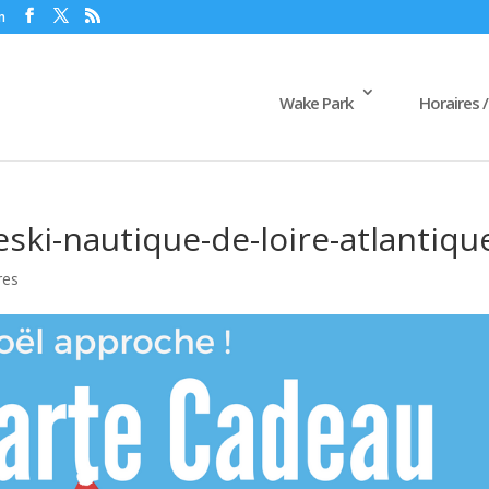
m
Wake Park
Horaires /
eski-nautique-de-loire-atlantiqu
res