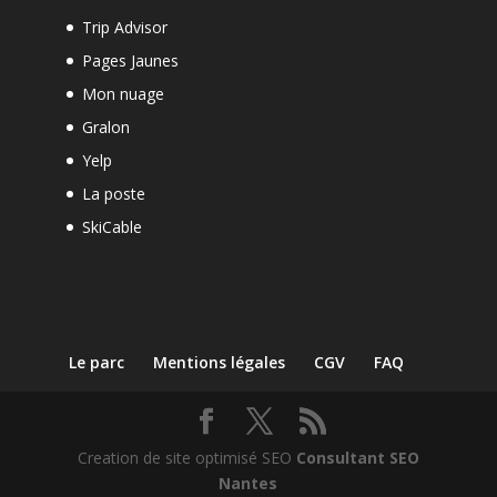
Trip Advisor
Pages Jaunes
Mon nuage
Gralon
Yelp
La poste
SkiCable
Le parc
Mentions légales
CGV
FAQ
Creation de site optimisé SEO
Consultant SEO
Nantes