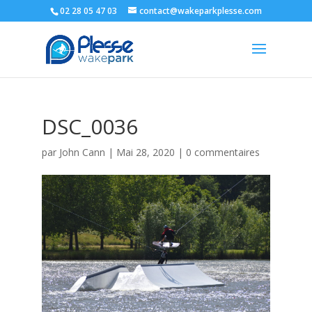
02 28 05 47 03
contact@wakeparkplesse.com
DSC_0036
par
John Cann
|
Mai 28, 2020
|
0 commentaires